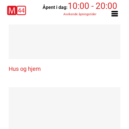
Skip
10:00 - 20:00
Åpent i dag:
to
Avvikende åpningstider
content
Kremmerhuset
Hus og hjem
Designbutikken