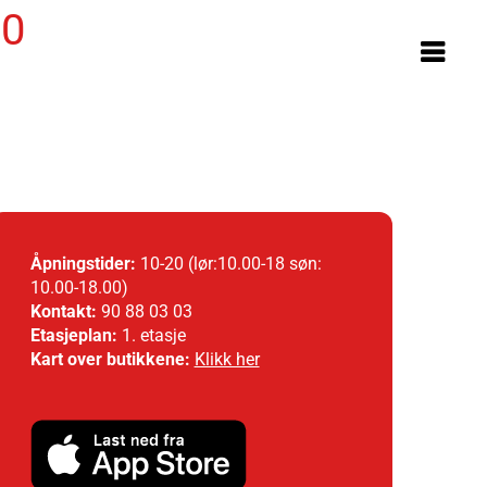
00
Åpningstider:
10-20
(lør:10.00-18 søn:
10.00-18.00)
Kontakt:
90 88 03 03
Etasjeplan:
1. etasje
Kart over butikkene:
Klikk her