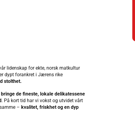
vår lidenskap for ekte, norsk matkultur
 er dypt forankret i Jærens rike
d stolthet.
 bringe de fineste, lokale delikatessene
d
. På kort tid har vi vokst og utvidet vårt
et samme –
kvalitet, friskhet og en dyp