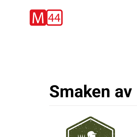
Skip
to
content
Smaken av 